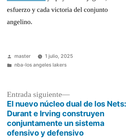
esfuerzo y cada victoria del conjunto
angelino.
Publicado
master
1 julio, 2025
por
Publicado
nba-los angeles lakers
en
Entrada
Entrada siguiente
siguiente:
El nuevo núcleo dual de los Nets:
Navegación
Durant e Irving construyen
de
conjuntamente un sistema
ofensivo y defensivo
entradas