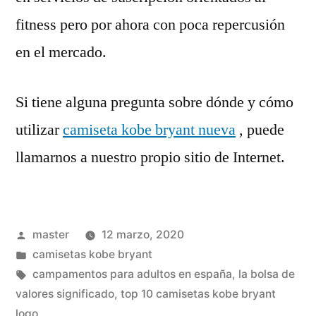
fitness pero por ahora con poca repercusión
en el mercado.
Si tiene alguna pregunta sobre dónde y cómo
utilizar
camiseta kobe bryant nueva
, puede
llamarnos a nuestro propio sitio de Internet.
Publicado
master
12 marzo, 2020
por
Publicado
camisetas kobe bryant
en
Etiquetas:
campamentos para adultos en españa
,
la bolsa de
valores significado
,
top 10 camisetas kobe bryant
logo