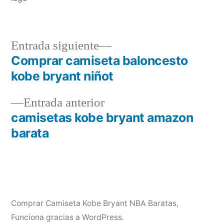
Entrada
Entrada siguiente
siguiente:
Comprar camiseta baloncesto
Navegación
kobe bryant niñot
de
Entrada
Entrada anterior
entradas
anterior:
camisetas kobe bryant amazon
barata
Comprar Camiseta Kobe Bryant NBA Baratas
,
Funciona gracias a WordPress.